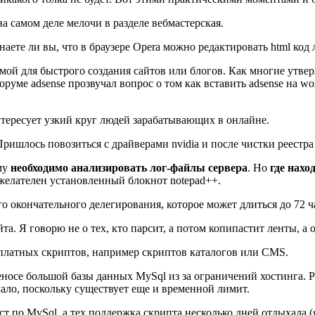
а самом деле мелочи в разделе вебмастерская.
аете ли вы, что в браузере Opera можно редактировать html код 
ой для быстрого создания сайтов или блогов. Как многие утверж
уме adsense прозвучал вопрос о том как вставить adsense на wor
тересует узкий круг людей зарабатывающих в онлайне.
Пришлось повозиться с драйверами nvidia и после чистки реестр
му
необходимо анализировать лог-файлы сервера
. Но
где нахо
е желателен установленный блокнот notepad++.
его окончательного делегирования, которое может длиться до 72 ч
. Я говорю не о тех, кто парсит, а потом копипастит ленты, а о
сплатных скриптов, например скриптов каталогов или CMS.
носе большой базы данных MySql из за ограничений хостинга. Р
 мало, поскольку существует еще и временной лимит.
т по MySql, а тех поддержка скрипта несколько дней отдыхала (