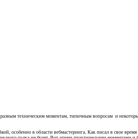
разным техническим моментам, типичным вопросам и некоторым
айкой, особенно в области вебмастеринга. Как писал в свое врем
 никакого толка не будет. Вот этими практическими моментами и б