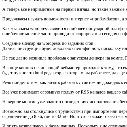
А теперь все неприметные на первый взгляд, но такие важные н
Продолжаем изучать возможности интернет «прибамбасов», а зн
Как мы знаем wordpress является наиболее популярной платформ
ошибочное мнение часто приводит к сюрпризам и сегодня на фор
Создание sitemap на wordpress по заданию cron
Данная инструкция будет довольно специфичной, поскольку ин
Не так давно возникла проблема с запуском денвера на компе. 
В конце концов начинающий вебмастер приходит к тому, что е
будет нужно это html редактор, с которым вы работаете, да ещ
Речь пойдет о том, как начать работать с сайтом не дожидаясь 
Все уже понимают огромную пользу от RSS каналов вашего сайта
Наверное многие уже знают о последствиях использования бе
Возможно вы столкнулись с трудностями при импорте или пере
ограничение до 8 кб, где то 32 мб. Но и этого может оказаться
И опять возвращаюсь к базам данных. Поскольку я не специалис