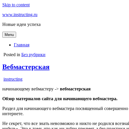
Skip to content
www.instructing.ru
Новые идеи успеха
Menu
Главная
Posted in
Без рубрики
Вебмастерская
instructing
начинающему вебмастеру ->
вебмастерская
Обзор материалов сайта для начинающего вебмастера.
Раздел для начинающего вебмастера посвященный совершенно 
интернете.
Не секрет, что все знать невозможно и никто не родился всезн
нибудь». Это к тому, что как ни зубри предмет, а без практики