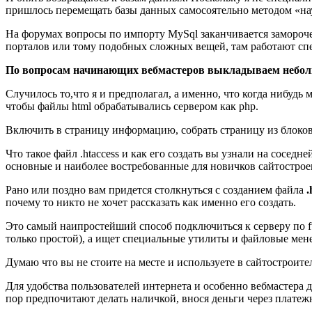
пришлось перемещать базы данных самосоятельно методом «науч
На форумах вопросы по импорту MySql заканчивается замороч
порталов или тому подобных сложных вещей, там работают спе
По вопросам начинающих вебмастеров выкладываем неболь
Cлучилось то,что я и предполагал, а именно, что когда нибудь
чтобы файлы html обрабатывались сервером как php.
Включить в страницу информацию, собрать страницу из блоков
Что такое файл .htaccess и как его создать вы узнали на сосед
основные и наиболее востребованные для новичков сайтостро
Рано или поздно вам придется столкнуться c созданием файла
.
почему то никто не хочет рассказать как именно его создать.
Это самый наипростейший способ подключиться к серверу по ftp
только простой), а ищет специальные утилиты и файловые мен
Думаю что вы не стоите на месте и используете в сайтостроите
Для удобства пользователей интернета и особенно вебмастера 
пор предпочитают делать наличкой, внося деньги через плате