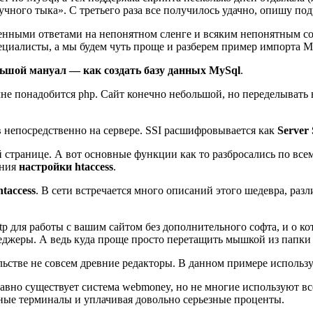
ного тыка». С третьего раза все получилось удачно, опишу под
енными ответами на непонятном сленге и всяким непонятным с
циалисты, а мы будем чуть проще и разберем пример импорта My
шой мануал — как создать базу данных MySql
.
 мне понадобится php. Сайт конечно небольшой, но переделывать
 непосредственно на сервере. SSI расшифровывается как
Server 
ней странице. А вот основные функции как то разбросались по вс
ения
настройки htaccess
.
htaccess
. В сети встречается много описаний этого шедевра, ра
 для работы с вашим сайтом без дополнительного софта, и о кот
еджеры. А ведь куда проще просто перетащить мышкой из папки
льстве не совсем древние редакторы. В данном примере используе
давно существует система webmoney, но не многие используют вс
жные терминалы и уплачивая довольно серьезные проценты.