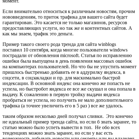
момент.
Если внимательно относиться к различным новостям, прочим
нововведениям, то приток трафика для вашего сайта будет
гарантирован. Это касается не только магазинов, ресурсов
предоставляющих услуги, но так же и контентных сайтов. А
как мы знаем, трафик это деньги.
Пример такого cвоего рода тренда для сайта winblogs
поставил 10 сентября, когда многие пользователи windows
пострадали от обновления microsoft. Статья по исправлению
ошибки была выпущена в день появления массовых ошибок
на компьютерах пользователей. Но что бы не упустить момент
пришлось быстренько добавить ее в аддурилку яндекса, в
соцсети, в соцзакладки и пр. для маскимально быстрой
индексации. В основной индекс она конечно же попасть не
успела, но быстробот яндекса ее все же скушал и она попала в
выдачу. К сожалению в первую тройку выдачи яндекса
пробраться не успела, но получить не мало дополнительного
трафика (а точнее увеличить его в 5 раз ) все же удалось.
таким образом несколько дней получал сливки. Это конечно
не идеальный пример тренда сайта, но если б знать заранее, то
статью можно было успеть вывести в топ. Не обо всех
тенденциях можно знать заранее, но если у вас есть
возможность добывать новости или секреты или вы владелец