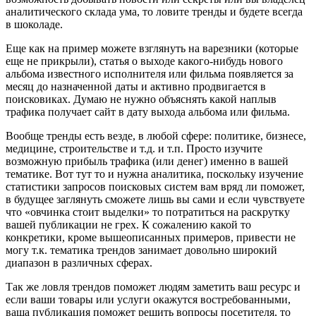
аналитического склада ума, то ловите тренды и будете всегда
в шоколаде.
Еще как на пример можете взглянуть на варезники (которые
еще не прикрыли), статья о выходе какого-нибудь нового
альбома известного исполнителя или фильма появляется за
месяц до назначенной даты и активно продвигается в
поисковиках. Думаю не нужно объяснять какой наплыв
трафика получает сайт в дату выхода альбома или фильма.
Вообще тренды есть везде, в любой сфере: политике, бизнесе,
медицине, строительстве и т.д. и т.п. Просто изучите
возможную прибыль трафика (или денег) именно в вашей
тематике. Вот тут то и нужна аналитика, поскольку изучение
статистики запросов поисковых систем вам вряд ли поможет,
в будущее заглянуть сможете лишь вы сами и если чувствуете
что «овчинка стоит выделки» то потратиться на раскрутку
вашей публикации не грех. К сожалению какой то
конкретики, кроме вышеописанных примеров, привести не
могу т.к. тематика трендов занимает довольно широкий
диапазон в различных сферах.
Так же ловля трендов поможет людям заметить ваш ресурс и
если ваши товары или услуги окажутся востребованными,
ваша публикация поможет решить вопросы посетителя, то