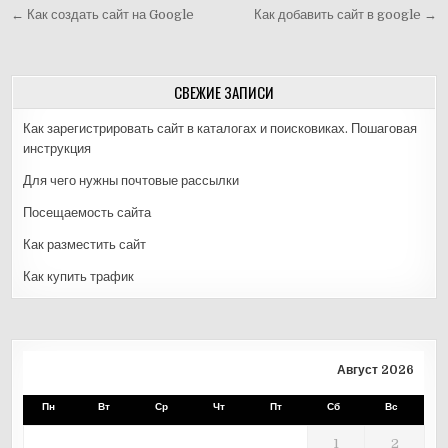
Навигация
← Как создать сайт на Google
Как добавить сайт в google →
по
записям
СВЕЖИЕ ЗАПИСИ
Как зарегистрировать сайт в каталогах и поисковиках. Пошаговая
инструкция
Для чего нужны почтовые рассылки
Посещаемость сайта
Как разместить сайт
Как купить трафик
Август 2026
Пн
Вт
Ср
Чт
Пт
Сб
Вс
1
2