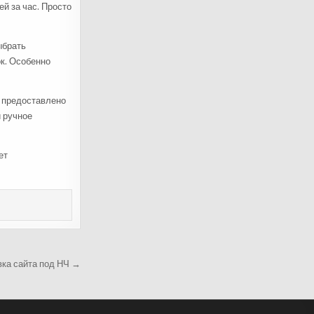
й за час. Просто
ыбрать
к. Особенно
ы предоставлено
 ручное
ет
вка сайта под НЧ →