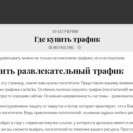
POSTED
БЕЗ РУБРИКИ
IN
Где купить трафик
INSTRUCTING
зарабатывать можно не только на поисковом трафике, но и на покупном.
пить развлекательный трафик
 эту страницу, значит вам нужны посетители. Представлю вашему внима
жи трафика ruclicks. Особенно полезно покупать трафик (посетителей) и
 просто хорошим сайтам. Основная направленность системы – развлекате
ногоуровневую защиту от накруток и ботов, которая гарантирует, что к Ва
 посетители. Ведь привлечение посетителей- основная задача любого ре
ойдет в гору с сервисом покупки ссылок, у которого в арсенале имеется 
ак же вы сможете выбрать посетителей по тематике вашего ресурса. Прост