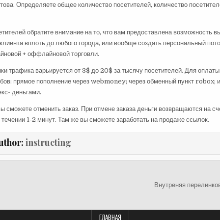
отова. Определяете общее количество посетителей, количество посетителе
етителей обратите внимание на то, что вам предоставлена возможность в
клиента вплоть до любого города, или вообще создать персональный пото
айновой + оффлайновой торговли.
ки трафика варьируется от 3$ до 20$ за тысячу посетителей. Для оплат
бов: прямое пополнение через webmoney; через обменный пункт robox; и
кс- деньгами.
ы сможете отменить заказ. При отмене заказа деньги возвращаются на сч
 течении 1-2 минут. Там же вы сможете заработать на продаже ссылок.
uthor:
instructing
ция
Внутреняя перелинко
м
ГЛАВНАЯ