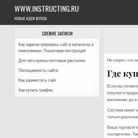
Skip
WWW.INSTRUCTING.RU
to
content
НОВЫЕ ИДЕИ УСПЕХА
СВЕЖИЕ ЗАПИСИ
Как зарегистрировать сайт в каталогах и
поисковиках. Пошаговая инструкция
Не секрет, что 
Для чего нужны почтовые рассылки
Где ку
Посещаемость сайта
Как разместить сайт
Если вы читаете
Как купить трафик
покупки и прода
магазинам, да и
Система имеет м
только реальные
Ваша торговля п
геотаргетинг. Т