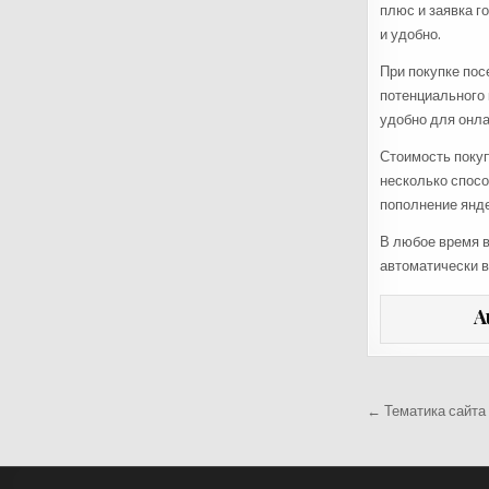
плюс и заявка г
и удобно.
При покупке пос
потенциального 
удобно для онл
Стоимость покуп
несколько спосо
пополнение янде
В любое время в
автоматически в
A
Навига
← Тематика сайта
по
запися