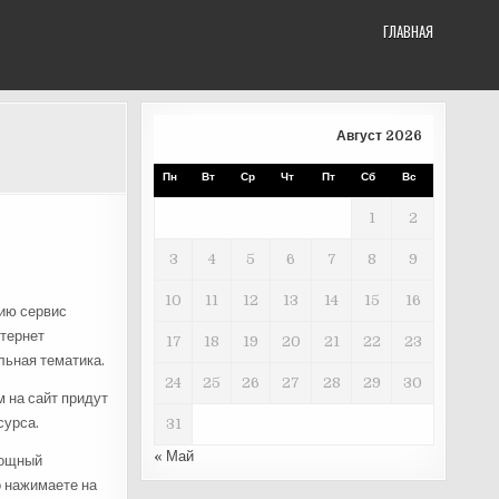
ГЛАВНАЯ
Август 2026
Пн
Вт
Ср
Чт
Пт
Сб
Вс
1
2
3
4
5
6
7
8
9
10
11
12
13
14
15
16
нию сервис
нтернет
17
18
19
20
21
22
23
льная тематика.
24
25
26
27
28
29
30
м на сайт придут
сурса.
31
« Май
мощный
о нажимаете на