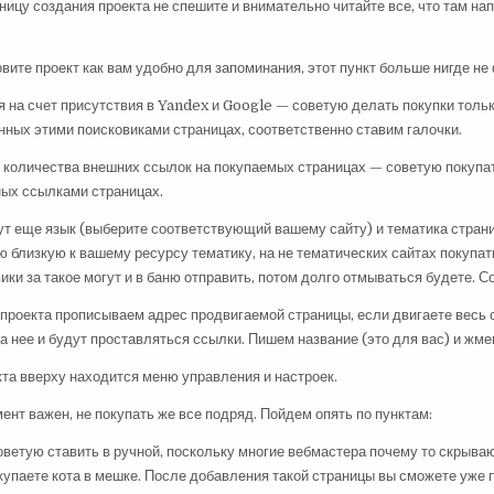
ницу создания проекта не спешите и внимательно читайте все, что там на
вите проект как вам удобно для запоминания, этот пункт больше нигде не
 на счет присутствия в Yandex и Google — советую делать покупки тольк
ных этими поисковиками страницах, соответственно ставим галочки.
 количества внешних ссылок на покупаемых страницах — советую покупат
ных ссылками страницах.
тут еще язык (выберите соответствующий вашему сайту) и тематика страни
 близкую к вашему ресурсу тематику, на не тематических сайтах покупат
ики за такое могут и в баню отправить, потом долго отмываться будете. С
проекта прописываем адрес продвигаемой страницы, если двигаете весь с
на нее и будут проставляться ссылки. Пишем название (это для вас) и жме
кта вверху находится меню управления и настроек.
ент важен, не покупать же все подряд. Пойдем опять по пунктам:
ветую ставить в ручной, поскольку многие вебмастера почему то скрыва
окупаете кота в мешке. После добавления такой страницы вы сможете уже