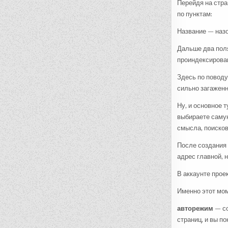
Перейдя на стра
по пунктам:
Название — назо
Дальше два поля
проиндексирован
Здесь по поводу
сильно загажен
Ну, и основное 
выбираете самую
смысла, поисков
После создания 
адрес главной, 
В аккаунте прое
Именно этот мом
авторежим
— со
страниц, и вы п