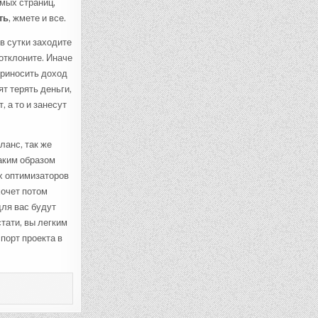
емых страниц,
ть
, жмете и все.
в сутки заходите
отклоните. Иначе
 приносить доход
т терять деньги,
 а то и занесут
ланс, так же
аким образом
их оптимизаторов
хочет потом
для вас будут
тати, вы легким
порт проекта в