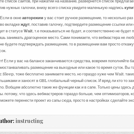
те список сайтов, при нажатии на название, развернется список предлага
тив нужных галочки, внизу всего списка увидите маленькую надпись
купи
Если в окне
авторежим
у вас стоит ручное размещение, то несколько раз 
 во вкладке
ждут
, поставив галочку, подтвердите размещение ссылки или 
ет в статусе
Wait
, т.е показываться не будет, и соответственно не будет
ишь занимать драгоценное место. Сами понимаете, что вебмастера не любя
 не будете подтверждать размещение, то в размещении вам просто откажут,
сок.
! Если у вас на балансе заканчиваются средства, вовремя пополняйте ба
риостанваливать размещение на выходные или какое то время суток. Вы т
с Sleep, тоже бесплатно занимаете место, но гораздо хуже чем Wait. так
ьшиками и заносят в GBL глобальный черный список. И вряд ли кто то за
ло. Вобщем абсолютно такие же функции как и в сапе. Только цены здесь 
. потому, что здесь вебмастреров гораздо больше, чем оптимизаторов, кс
можете перенести проект из сапы сюда, просто в настройках сделайте экс
uthor:
instructing