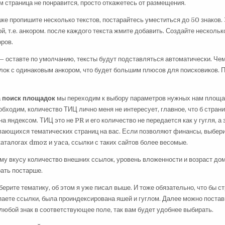
ам страница не понравится, просто откажетесь от размещения.
ке пропишите несколько текстов, постарайтесь уместиться до 50 знаков. 
й, т.е. анкором. после каждого текста жмите добавить. Создайте нескольк
ров.
 оставте по умолчанию, тексты будут подставляться автоматически. Чем
лок с одинаковым анкором, что будет большим плюсов для поисковиков.
а
поиск площадок
мы переходим к выбору параметров нужных нам площа
обходим, количество ТИЦ лично меня не интересует, главное, что б стран
 яндексом. ТИЦ это не PR и его количество не передается как у гугля, а 
лающихся тематических страниц на вас. Если позволяют финансы, выбер
аталогах dmoz и yaca, ссылки с таких сайтов более весомые.
у вкусу количество внешних ссылок, уровень вложенности и возраст дом
ать постарше.
ерите тематику, об этом я уже писал выше. И тоже обязательно, что бы ст
паете ссылки, была проиндексирована яшей и гуглом. Далее можно постав
любой знак в соответствующее поле, так вам будет удобнее выбирать.