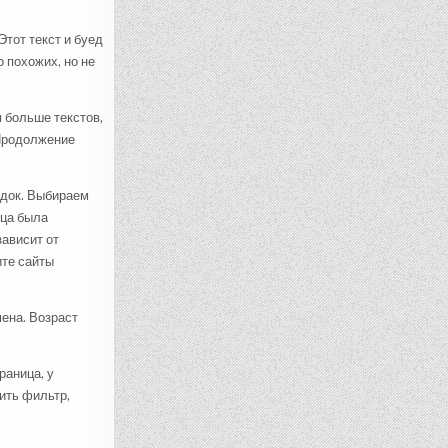
Этот текст и буед
о похожих, но не
 больше текстов,
 Продолжение
док. Выбираем
ица была
зависит от
ите сайты
ена. Возраст
раница, у
ить фильтр,