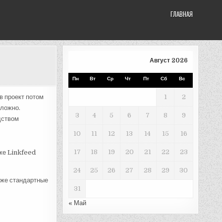
ГЛАВНАЯ
Август 2026
Пн
Вт
Ср
Чт
Пт
Сб
Вс
в проект потом
1
2
сложно.
3
4
5
6
7
8
9
дством
10
11
12
13
14
15
16
17
18
19
20
21
22
23
же Linkfeed
24
25
26
27
28
29
30
 же стандартные
31
« Май