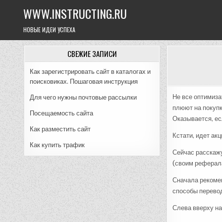
Skip
WWW.INSTRUCTING.RU
to
content
НОВЫЕ ИДЕИ УСПЕХА
СВЕЖИЕ ЗАПИСИ
Как зарегистрировать сайт в каталогах и
поисковиках. Пошаговая инструкция
Не все оптимиза
Для чего нужны почтовые рассылки
плюют на покупк
Посещаемость сайта
Оказывается, ес
Как разместить сайт
Кстати, идет ак
Как купить трафик
Сейчас расскажу
(своим реферал
Сначала рекомен
способы перевод
Слева вверху н