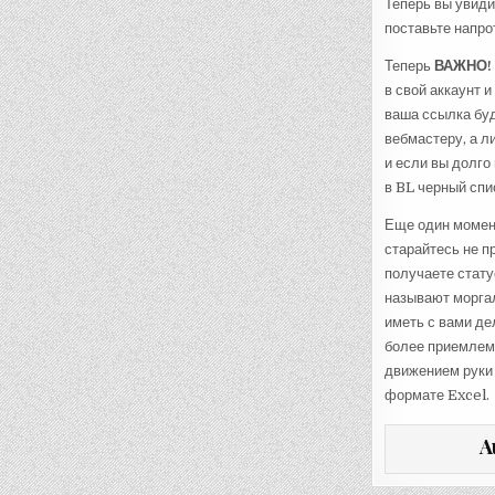
Теперь вы увиди
поставьте напро
Теперь
ВАЖНО!
в свой аккаунт и
ваша ссылка буд
вебмастеру, а л
и если вы долго
в BL черный спи
Еще один момент
старайтесь не п
получаете стату
называют моргал
иметь с вами де
более приемлемы
движением руки 
формате Excel.
A