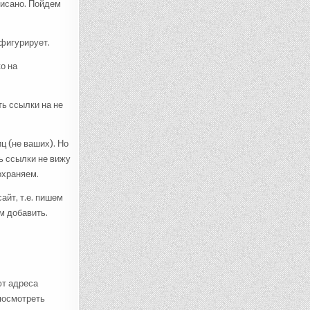
писано. Пойдем
 фигурирует.
о на
ь ссылки на не
ц (не ваших). Но
ь ссылки не вижу
охраняем.
айт, т.е. пишем
м добавить.
ют адреса
 посмотреть