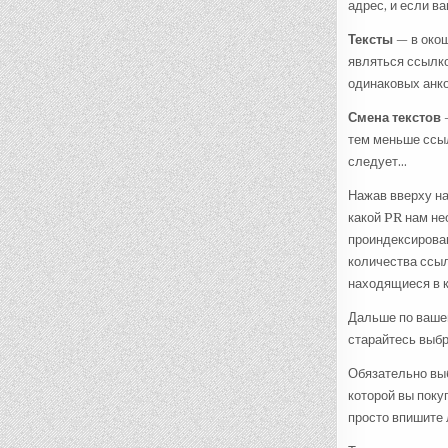
адрес, и если в
Тексты
— в окош
являться ссылко
одинаковых анко
Смена текстов
—
тем меньше ссы
следует…
Нажав вверху н
какой PR нам не
проиндексирована
количества ссы
находящиеся в к
Дальше по вашем
старайтесь выбр
Обязательно выб
которой вы поку
просто впишите 