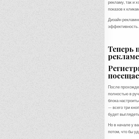
рекламу, так и 
показов к кликам
Дизайн рекламно
эффективность.
Теперь 
рекламе
Регистр
посещае
После прохожден
полностью в руч
блока настроить
— всего три кно
будет выглядеть
Но в начале у в
потом, что бы у