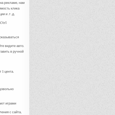
на рекламе, нам
имость клика
и и .т .д.
Ctrl
показываться
те видите авто.
тавить в ручной
 1 цента.
довольно
ают играми
ления с сайта,