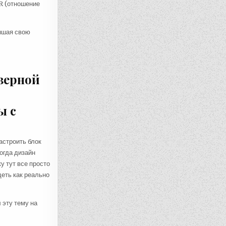
TR (отношение
ышая свою
изерной
ы с
астроить блок
огда дизайн
у тут все просто
еть как реально
 эту тему на