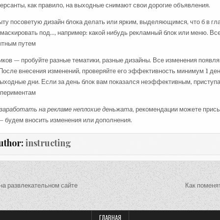
ерсанты, как правило, на выходные снимают свои дорогие объявления.
ыту посоветую дизайн блока делать или ярким, выделяющимся, что б в гл
амаскировать под…, например: какой нибудь рекламный блок или меню. Все
ытным путем
иков — пробуйте разные тематики, разные дизайны. Все изменения появля
 После внесения изменений, проверяйте его эффективность минимум 1 ден
ыходные дни. Если за день блок вам показался неэффективным, приступа
спериментам
заработать на рекламе неплохие деньжата
, рекомендации можете прис
— будем вносить изменения или дополнения.
uthor:
instructing
ция
на развлекательном сайте
Как поменя
м
ГЛАВНАЯ