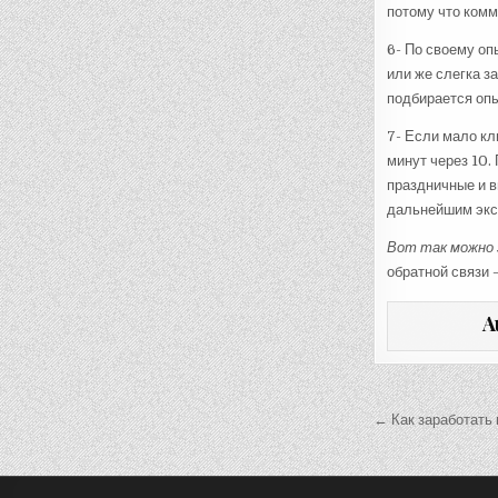
потому что комм
6- По своему оп
или же слегка з
подбирается оп
7- Если мало кл
минут через 10.
праздничные и в
дальнейшим эк
Вот так можно 
обратной связи 
A
Навига
← Как заработать 
по
запися