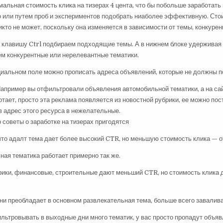
альная стоимость клика на тизерах 4 цента, что бы побольше заработать 
 или путем проб и экспериментов подобрать ниаболее эффективную. Сто
кто не может, поскольку она изменяется в зависимости от темы, конкуренци
 клавишу Ctrl подбираем подходящие темы. А в нижнем блоке удерживая 
м конкурентные или нерелевантные тематики.
циальном поле можно прописать адреса объявлений, которые не должны 
Например вы отфильтровали объявления автомобильной тематики, а на сай
отает, просто эта реклама появляется из новостной рубрики, ее можно пос
 адрес этого ресурса в нежелательные.
о советы о заработке на тизерах пригодятся
 что адалт тема дает более высокий CTR, но меньшую стоимость клика — от
ная тематика работает примерно так же.
рики, финансовые, строительные дают меньший CTR, но стоимость клика 
ни преобладает в основном развлекательная тема, больше всего завалив
ильтровывать в выходные дни много тематик, у вас просто пропадут объяв