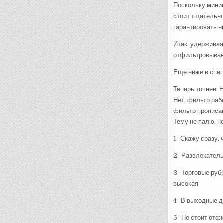
Поскольку миним
стоит тщательно
гарантировать ни
Итак, удерживая
отфильтровывае
Еще ниже в спе
Теперь точнее: 
Нет, фильтр раб
фильтр прописав
Тему не палю, н
1- Скажу сразу,
2- Развлекатель
3- Торговые руб
высокая
4- В выходные д
5- Не стоит отф