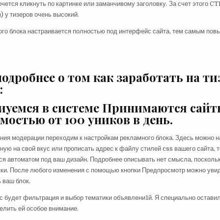
хочется кликнуть по картинке или заманчивому заголовку. За счет этого C
) у тизеров очень высокий.
го блока настраивается полностью под интерфейс сайта, тем самым пов
подробнее о том как заработать на т
:
иуемся в системе Принимаются сайт
мостью от 100 уников в день.
ия модерации переходим к настройкам рекламного блока. Здесь можно н
ную на свой вкус или прописать адрес к файлу стилей css вашего сайта, т
ся автоматом под ваш дизайн. Подробнее описывать нет смысла, поскольк
пки. После любого изменения с помощью кнопки Предпросмотр можно увид
 ваш блок.
ас будет фильтрация и выбор тематики объявлени1й. Я специально оставил
делить ей особое внимание.