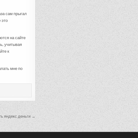
аза сам прыгал
 это
ются на сайте
ь, учитывая
йте к
ылать мне по
ть яндекс деньги →